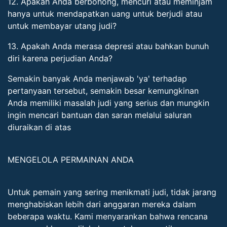
12. Apakah Anda berbohong, mencuri atau meminjam
hanya untuk mendapatkan uang untuk berjudi atau
untuk membayar utang judi?
13. Apakah Anda merasa depresi atau bahkan bunuh
diri karena perjudian Anda?
Semakin banyak Anda menjawab 'ya' terhadap
pertanyaan tersebut, semakin besar kemungkinan
Anda memiliki masalah judi yang serius dan mungkin
ingin mencari bantuan dan saran melalui saluran
diuraikan di atas
MENGELOLA PERMAINAN ANDA
Untuk pemain yang sering menikmati judi, tidak jarang
menghabiskan lebih dari anggaran mereka dalam
beberapa waktu. Kami menyarankan bahwa rencana