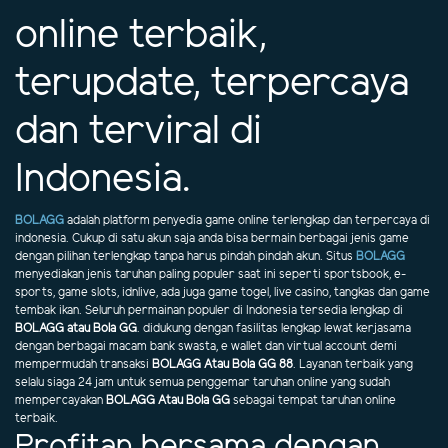
online terbaik,
terupdate, terpercaya
dan terviral di
Indonesia.
BOLAGG
adalah platform penyedia game online terlengkap dan terpercaya di
indonesia. Cukup di satu akun saja anda bisa bermain berbagai jenis game
dengan pilihan terlengkap tanpa harus pindah pindah akun. Situs
BOLAGG
menyediakan jenis taruhan paling populer saat ini seperti sportsbook, e-
sports, game slots, idnlive, ada juga game togel, live casino, tangkas dan game
tembak ikan. Seluruh permainan populer di Indonesia tersedia lengkap di
BOLAGG atau Bola GG
. didukung dengan fasilitas lengkap lewat kerjasama
dengan berbagai macam bank swasta, e wallet dan virtual account demi
mempermudah transaksi
BOLAGG Atau Bola GG 88
. Layanan terbaik yang
selalu siaga 24 jam untuk semua penggemar taruhan online yang sudah
mempercayakan
BOLAGG Atau Bola GG
sebagai tempat taruhan online
terbaik.
Profitan bersama dengan